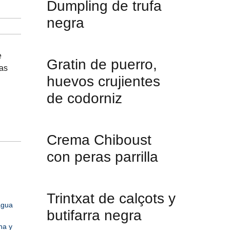
Dumpling de trufa
negra
e
Gratin de puerro,
das
huevos crujientes
de codorniz
Crema Chiboust
con peras parrilla
Trintxat de calçots y
agua
butifarra negra
na y