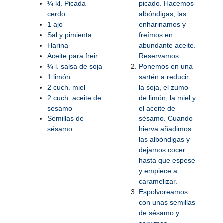
¼ kl. Picada
picado. Hacemos
cerdo
albóndigas, las
1 ajo
enharinamos y
Sal y pimienta
freímos en
Harina
abundante aceite.
Aceite para freir
Reservamos.
¼ l. salsa de soja
Ponemos en una
1 limón
sartén a reducir
2 cuch. miel
la soja, el zumo
2 cuch. aceite de
de limón, la miel y
sesamo
el aceite de
Semillas de
sésamo. Cuando
sésamo
hierva añadimos
las albóndigas y
dejamos cocer
hasta que espese
y empiece a
caramelizar.
Espolvoreamos
con unas semillas
de sésamo y