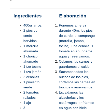
Ingredientes
Elaboración
400gr arroz
Ponemos a hervir
2 pies de
durante 40m. los pies
cerdo
de cerdo, el compango
hervidos
(morcilla, jamón,
1 morcilla
tocino), una cebolla, 1
ahumada
tomate en abundante
1 chorizo
agua y reservamos.
ahumado
Colamos las carnes y
1 tzo tocino
guardamos el caldo.
1 tzo jamón
Sacamos todos los
2 cebollas
huesos de los pies,
1 pimiento
cortamos las carnes en
verde
trocitos y reservamos.
2 tomates
Escaldamos las
rallados
alcachofas y los
1 ajo
espárragos, enfriamos
3
en agua con hielo.