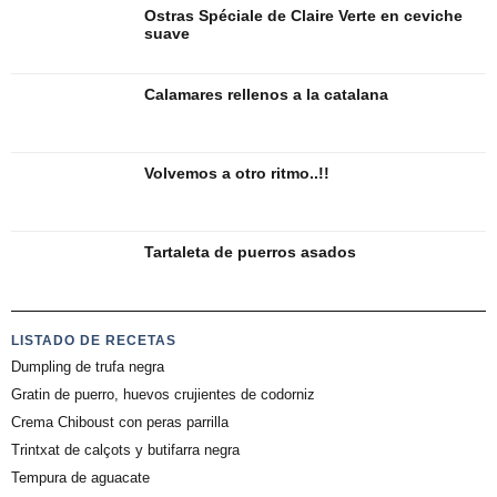
Ostras Spéciale de Claire Verte en ceviche
suave
Calamares rellenos a la catalana
Volvemos a otro ritmo..!!
Tartaleta de puerros asados
LISTADO DE RECETAS
Dumpling de trufa negra
Gratin de puerro, huevos crujientes de codorniz
Crema Chiboust con peras parrilla
Trintxat de calçots y butifarra negra
Tempura de aguacate