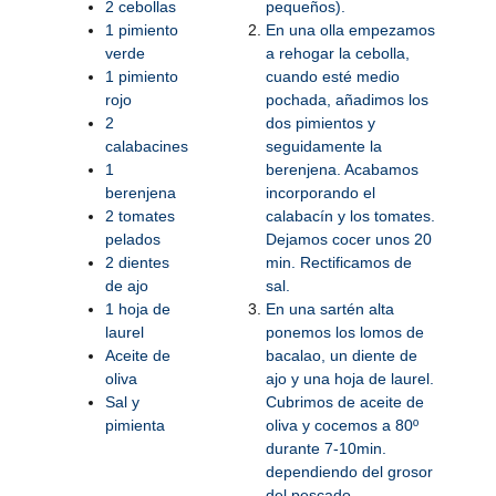
2 cebollas
pequeños).
1 pimiento
En una olla empezamos
verde
a rehogar la cebolla,
1 pimiento
cuando esté medio
rojo
pochada, añadimos los
2
dos pimientos y
calabacines
seguidamente la
1
berenjena. Acabamos
berenjena
incorporando el
2 tomates
calabacín y los tomates.
pelados
Dejamos cocer unos 20
2 dientes
min. Rectificamos de
de ajo
sal.
1 hoja de
En una sartén alta
laurel
ponemos los lomos de
Aceite de
bacalao, un diente de
oliva
ajo y una hoja de laurel.
Sal y
Cubrimos de aceite de
pimienta
oliva y cocemos a 80º
durante 7-10min.
dependiendo del grosor
del pescado.