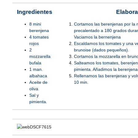
Ingredientes
Elabora
8 mini
Cortamos las berenjenas por la 
berenjena
precalentado a 180 grados dura
4 tomates
Vaciamos la bernenjena
rojos
Escaldamos los tomates y una v
2
brunoise (dados pequeños).
mozzarella
Cortamos la mozzarella en brun
bufala
Salteamos los tomates, berenjen
1 man.
pimienta. Añadimos la berenjena
albahaca
Rellenamos las berenjenas y vol
Aceite de
10 min.
oliva
Sal y
pimienta.