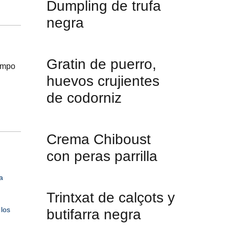
Dumpling de trufa
negra
Gratin de puerro,
empo
huevos crujientes
de codorniz
Crema Chiboust
con peras parrilla
a
Trintxat de calçots y
 los
butifarra negra