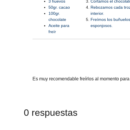
3 huevos
Cortamos el chocolat
50gr. cacao
Rebozamos cada troz
100gr.
interior.
chocolate
Freímos los buñuelos 
Aceite para
esponjosos.
freír
Es muy recomendable freírlos al momento para e
0 respuestas