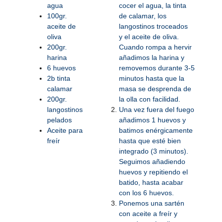
agua
cocer el agua, la tinta
100gr.
de calamar, los
aceite de
langostinos troceados
oliva
y el aceite de oliva.
200gr.
Cuando rompa a hervir
harina
añadimos la harina y
6 huevos
removemos durante 3-5
2b tinta
minutos hasta que la
calamar
masa se desprenda de
200gr.
la olla con facilidad.
langostinos
Una vez fuera del fuego
pelados
añadimos 1 huevos y
Aceite para
batimos enérgicamente
freír
hasta que esté bien
integrado (3 minutos).
Seguimos añadiendo
huevos y repitiendo el
batido, hasta acabar
con los 6 huevos.
Ponemos una sartén
con aceite a freír y