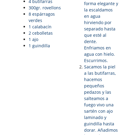
4 butifarras
forma elegante y
300gr. rovellons
la escaldamos
8 espárragos
en agua
verdes
hirviendo por
1 calabacín
separado hasta
2 cebolletas
que esté al
1 ajo
dente.
1 guindilla
Enfriamos en
agua con hielo.
Escurrimos.
Sacamos la piel
a las butifarras,
hacemos
pequeños
pedazos y las
salteamos a
fuego vivo una
sartén con ajo
laminado y
guindilla hasta
dorar. Añadimos