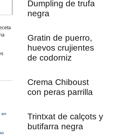
Dumpling de trufa
negra
eceta
 ha
Gratin de puerro,
huevos crujientes
es
de codorniz
Crema Chiboust
con peras parrilla
s en
Trintxat de calçots y
butifarra negra
so