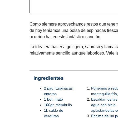
Como siempre aprovechamos restos que tenemos 
de hoy teníamos una bolsa de espinacas frescas
ocurrido hacer este fantástico canelón.
La idea era hacer algo ligero, sabroso y llama
relativamente sencillo aunque laborioso. Vale l
Ingredientes
2 paq. Espinacas
Ponemos a reduc
enteras
mantequilla frí
1 bot. mató
Escaldamos las 
100gr. membrillo
agua con hielo.
1l. caldo de
aplastándolas 
verduras
Encima de un pa