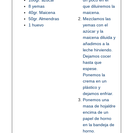
100gr. azúcar
un poco en el
8 yemas
que diluiremos la
40gr. Maicena
maicena.
50gr. Almendras
Mezclamos las
1 huevo
yemas con el
azúcar y la
maicena diluida y
añadimos a la
leche hirviendo.
Dejamos cocer
hasta que
espese.
Ponemos la
crema en un
plástico y
dejamos enfriar.
Ponemos una
masa de hojaldre
encima de un
papel de horno
en la bandeja de
horno.