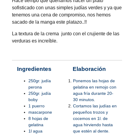
Hace tiempo que queríamos hacer un plato
sofisticado con unas simples judías verdes y ya que
tenemos una cena de compromiso, nos hemos
sacado de la manga este platazo..!!
La textura de la crema junto con el crujiente de las
verduras es increíble.
Ingredientes
Elaboración
250gr. judía
Ponemos las hojas de
perona
gelatina en remojo con
250gr. judía
agua fría durante 20-
boby
30 minutos.
1 puerro
Cortamos las judías en
mascarpone
pequeños trozos y
8 hojas de
cocemos en 1l. de
gelatina
agua hirviendo hasta
1l agua
que estén al dente.