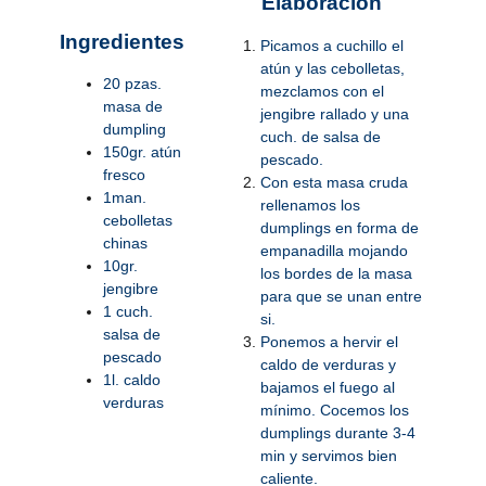
Elaboración
Ingredientes
Picamos a cuchillo el
atún y las cebolletas,
20 pzas.
mezclamos con el
masa de
jengibre rallado y una
dumpling
cuch. de salsa de
150gr. atún
pescado.
fresco
Con esta masa cruda
1man.
rellenamos los
cebolletas
dumplings en forma de
chinas
empanadilla mojando
10gr.
los bordes de la masa
jengibre
para que se unan entre
1 cuch.
si.
salsa de
Ponemos a hervir el
pescado
caldo de verduras y
1l. caldo
bajamos el fuego al
verduras
mínimo. Cocemos los
dumplings durante 3-4
min y servimos bien
caliente.