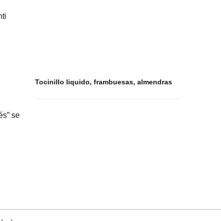
ti
Tocinillo liquido, frambuesas, almendras
és” se