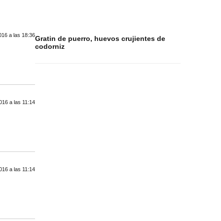
16 a las 18:36
Gratin de puerro, huevos crujientes de
codorniz
016 a las 11:14
016 a las 11:14