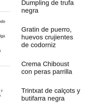
Dumpling de trufa
negra
ndo
Gratin de puerro,
huevos crujientes
lga
de codorniz
o
Crema Chiboust
con peras parrilla
Trintxat de calçots y
 y
a
butifarra negra