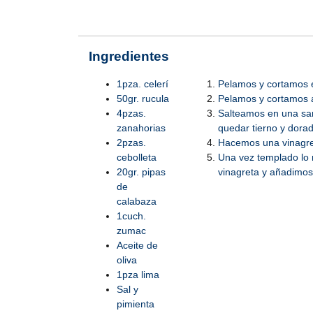
Ingredientes
1pza. celerí
Pelamos y cortamos e
50gr. rucula
Pelamos y cortamos a
4pzas.
Salteamos en una sart
zanahorias
quedar tierno y dora
2pzas.
Hacemos una vinagreta
cebolleta
Una vez templado lo 
20gr. pipas
vinagreta y añadimos 
de
calabaza
1cuch.
zumac
Aceite de
oliva
1pza lima
Sal y
pimienta