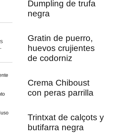
Dumpling de trufa
negra
Gratin de puerro,
huevos crujientes
de codorniz
ente
Crema Chiboust
con peras parrilla
nto
cluso
Trintxat de calçots y
butifarra negra