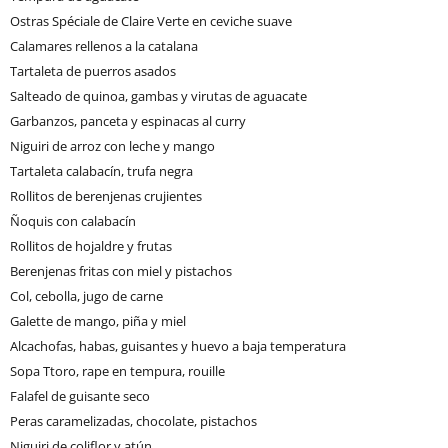
Ostras Spéciale de Claire Verte en ceviche suave
Calamares rellenos a la catalana
Tartaleta de puerros asados
Salteado de quinoa, gambas y virutas de aguacate
Garbanzos, panceta y espinacas al curry
Niguiri de arroz con leche y mango
Tartaleta calabacín, trufa negra
Rollitos de berenjenas crujientes
Ñoquis con calabacín
Rollitos de hojaldre y frutas
Berenjenas fritas con miel y pistachos
Col, cebolla, jugo de carne
Galette de mango, piña y miel
Alcachofas, habas, guisantes y huevo a baja temperatura
Sopa Ttoro, rape en tempura, rouille
Falafel de guisante seco
Peras caramelizadas, chocolate, pistachos
Niguiri de coliflor y atún