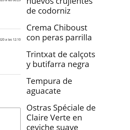
huevos crujientes
de codorniz
Crema Chiboust
con peras parrilla
20 a las 12:10
Trintxat de calçots
y butifarra negra
Tempura de
aguacate
Ostras Spéciale de
Claire Verte en
ceviche suave