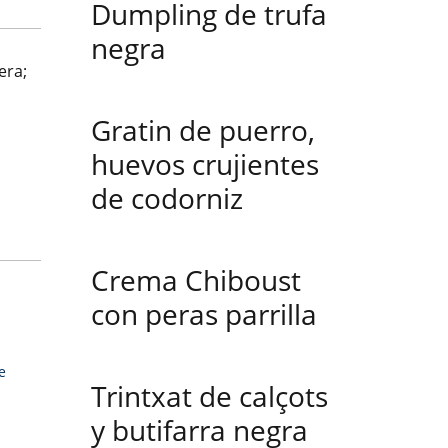
Dumpling de trufa
negra
era;
Gratin de puerro,
huevos crujientes
de codorniz
Crema Chiboust
con peras parrilla
e
Trintxat de calçots
y butifarra negra