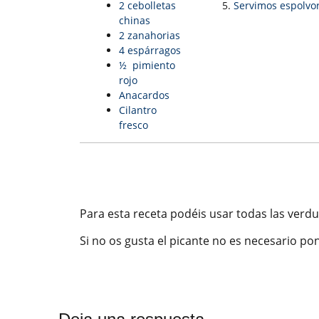
2 cebolletas
Servimos espolvor
chinas
2 zanahorias
4 espárragos
½ pimiento
rojo
Anacardos
Cilantro
fresco
Para esta receta podéis usar todas las verdu
Si no os gusta el picante no es necesario pon