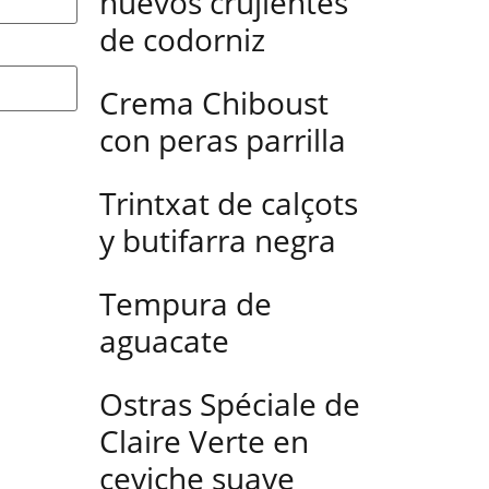
huevos crujientes
de codorniz
Crema Chiboust
con peras parrilla
Trintxat de calçots
y butifarra negra
Tempura de
aguacate
Ostras Spéciale de
Claire Verte en
ceviche suave