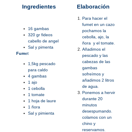
Ingredientes
Elaboració
n
Para hacer el
fumet en un cazo
16 gambas
pochamos la
320 gr fideos
cebolla, ajo, la
cabello de angel
ñora y el tomate.
Sal y pimenta
Añadimos el
Fum
et
pescado y las
cabezas de las
1,5kg pescado
gambas
para caldo
sofreímos y
4 gambas
añadimos 2 litros
1 ajo
de agua.
1 cebolla
Ponemos a hervir
1 tomate
durante 20
1 hoja de laure
minutos
1 ñora
desespumando.
Sal y pimienta
colamos con un
chino y
reservamos.