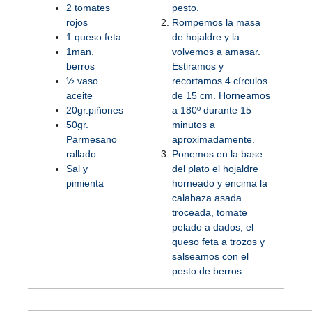
2 tomates
pesto.
rojos
Rompemos la masa
1 queso feta
de hojaldre y la
1man.
volvemos a amasar.
berros
Estiramos y
½ vaso
recortamos 4 círculos
aceite
de 15 cm. Horneamos
20gr.piñones
a 180º durante 15
50gr.
minutos a
Parmesano
aproximadamente.
rallado
Ponemos en la base
Sal y
del plato el hojaldre
pimienta
horneado y encima la
calabaza asada
troceada, tomate
pelado a dados, el
queso feta a trozos y
salseamos con el
pesto de berros.