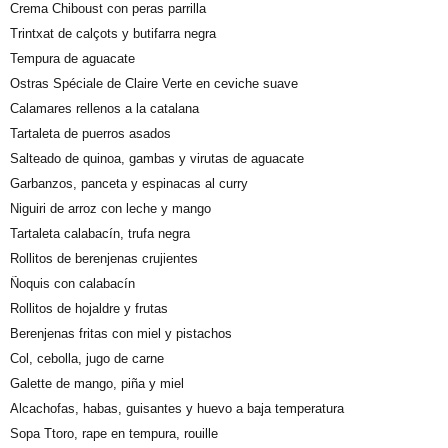
Crema Chiboust con peras parrilla
Trintxat de calçots y butifarra negra
Tempura de aguacate
Ostras Spéciale de Claire Verte en ceviche suave
Calamares rellenos a la catalana
Tartaleta de puerros asados
Salteado de quinoa, gambas y virutas de aguacate
Garbanzos, panceta y espinacas al curry
Niguiri de arroz con leche y mango
Tartaleta calabacín, trufa negra
Rollitos de berenjenas crujientes
Ñoquis con calabacín
Rollitos de hojaldre y frutas
Berenjenas fritas con miel y pistachos
Col, cebolla, jugo de carne
Galette de mango, piña y miel
Alcachofas, habas, guisantes y huevo a baja temperatura
Sopa Ttoro, rape en tempura, rouille