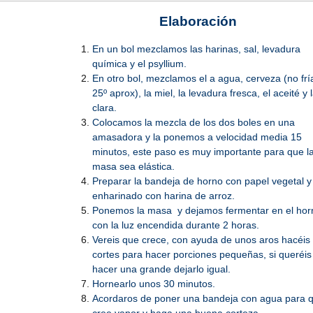
Elaboración
En un bol mezclamos las harinas, sal, levadura
química y el psyllium.
En otro bol, mezclamos el a agua, cerveza (no frí
25º aprox), la miel, la levadura fresca, el aceité y 
clara.
Colocamos la mezcla de los dos boles en una
amasadora y la ponemos a velocidad media 15
minutos, este paso es muy importante para que l
masa sea elástica.
Preparar la bandeja de horno con papel vegetal y
enharinado con harina de arroz.
Ponemos la masa y dejamos fermentar en el hor
con la luz encendida durante 2 horas.
Vereis que crece, con ayuda de unos aros hacéis
cortes para hacer porciones pequeñas, si queréis
hacer una grande dejarlo igual.
Hornearlo unos 30 minutos.
Acordaros de poner una bandeja con agua para 
cree vapor y haga una buena corteza.