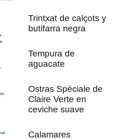
Trintxat de calçots y
butifarra negra
a
la
Tempura de
aguacate
a
Ostras Spéciale de
no
Claire Verte en
ceviche suave
Calamares
que