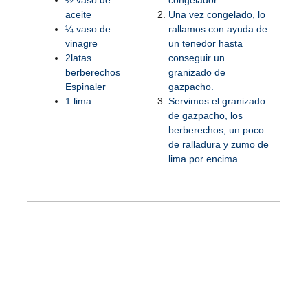
½ vaso de
congelador.
aceite
Una vez congelado, lo
¼ vaso de
rallamos con ayuda de
vinagre
un tenedor hasta
2latas
conseguir un
berberechos
granizado de
Espinaler
gazpacho.
1 lima
Servimos el granizado
de gazpacho, los
berberechos, un poco
de ralladura y zumo de
lima por encima.