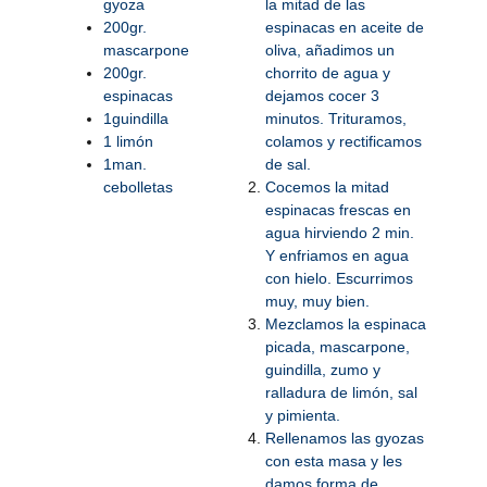
gyoza
la mitad de las
200gr.
espinacas en aceite de
mascarpone
oliva, añadimos un
200gr.
chorrito de agua y
espinacas
dejamos cocer 3
1guindilla
minutos. Trituramos,
1 limón
colamos y rectificamos
1man.
de sal.
cebolletas
Cocemos la mitad
espinacas frescas en
agua hirviendo 2 min.
Y enfriamos en agua
con hielo. Escurrimos
muy, muy bien.
Mezclamos la espinaca
picada, mascarpone,
guindilla, zumo y
ralladura de limón, sal
y pimienta.
Rellenamos las gyozas
con esta masa y les
damos forma de