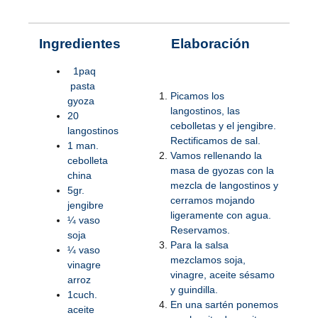
Ingredientes
Elaboración
1paq
pasta
Picamos los
gyoza
langostinos, las
20
cebolletas y el jengibre.
langostinos
Rectificamos de sal.
1 man.
Vamos rellenando la
cebolleta
masa de gyozas con la
china
mezcla de langostinos y
5gr.
cerramos mojando
jengibre
ligeramente con agua.
¼ vaso
Reservamos.
soja
Para la salsa
¼ vaso
mezclamos soja,
vinagre
vinagre, aceite sésamo
arroz
y guindilla.
1cuch.
En una sartén ponemos
aceite