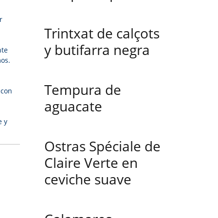
r
Trintxat de calçots
y butifarra negra
nte
os.
Tempura de
 con
aguacate
e y
Ostras Spéciale de
Claire Verte en
ceviche suave