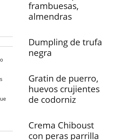
frambuesas,
almendras
Dumpling de trufa
negra
ro
Gratin de puerro,
os
huevos crujientes
de codorniz
que
Crema Chiboust
con peras parrilla