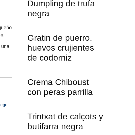
Dumpling de trufa
negra
equeño
ón.
Gratin de puerro,
huevos crujientes
; una
de codorniz
Crema Chiboust
con peras parrilla
uego
Trintxat de calçots y
butifarra negra