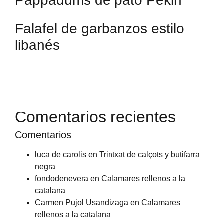
Pappadums de pato Pekin
Falafel de garbanzos estilo
libanés
Comentarios recientes
Comentarios
luca de carolis
en
Trintxat de calçots y butifarra
negra
fondodenevera
en
Calamares rellenos a la
catalana
Carmen Pujol Usandizaga
en
Calamares
rellenos a la catalana