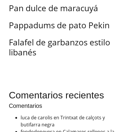
Pan dulce de maracuyá
Pappadums de pato Pekin
Falafel de garbanzos estilo
libanés
Comentarios recientes
Comentarios
luca de carolis
en
Trintxat de calçots y
butifarra negra
fondodenevera
en
Calamares rellenos a la