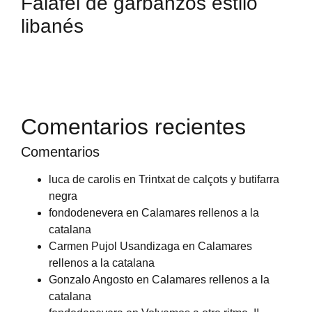
Falafel de garbanzos estilo
libanés
Comentarios recientes
Comentarios
luca de carolis
en
Trintxat de calçots y butifarra
negra
fondodenevera
en
Calamares rellenos a la
catalana
Carmen Pujol Usandizaga
en
Calamares
rellenos a la catalana
Gonzalo Angosto
en
Calamares rellenos a la
catalana