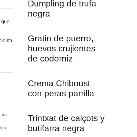
Dumpling de trufa
negra
a que
Gratin de puerro,
mienta
huevos crujientes
de codorniz
Crema Chiboust
con peras parrilla
e un
Trintxat de calçots y
butifarra negra
 los
,