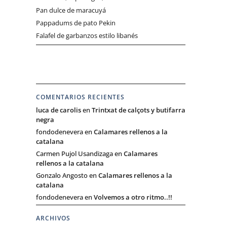
Pan dulce de maracuyá
Pappadums de pato Pekin
Falafel de garbanzos estilo libanés
COMENTARIOS RECIENTES
luca de carolis
en
Trintxat de calçots y butifarra
negra
fondodenevera
en
Calamares rellenos a la
catalana
Carmen Pujol Usandizaga
en
Calamares
rellenos a la catalana
Gonzalo Angosto
en
Calamares rellenos a la
catalana
fondodenevera
en
Volvemos a otro ritmo..!!
ARCHIVOS