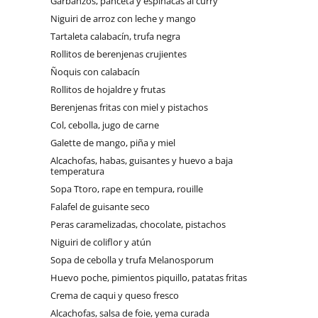
Garbanzos, panceta y espinacas al curry
Niguiri de arroz con leche y mango
Tartaleta calabacín, trufa negra
Rollitos de berenjenas crujientes
Ñoquis con calabacín
Rollitos de hojaldre y frutas
Berenjenas fritas con miel y pistachos
Col, cebolla, jugo de carne
Galette de mango, piña y miel
Alcachofas, habas, guisantes y huevo a baja
temperatura
Sopa Ttoro, rape en tempura, rouille
Falafel de guisante seco
Peras caramelizadas, chocolate, pistachos
Niguiri de coliflor y atún
Sopa de cebolla y trufa Melanosporum
Huevo poche, pimientos piquillo, patatas fritas
Crema de caqui y queso fresco
Alcachofas, salsa de foie, yema curada