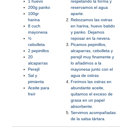
1 huevo
respetando la forma y
200g panko
reservamos el agua
100gr
aparte.
harina
Rebozamos las ostras
8 cuch
en harina, huevo batido
mayonesa
y panko. Dejamos
½
reposar en la nevera.
cebolleta
Picamos pepinillos,
2 pepinillos
alcaparras, cebolleta y
20
perejil muy finamente y
alcaparras
lo añadimos a la
Perejil
mayonesa junto con el
Sal y
agua de ostras.
pimienta
Freímos las ostras en
Aceite para
abundante aceite,
freír
quitamos el exceso de
grasa en un papel
absorbente.
Servimos acompañadas
de la salsa tártara.