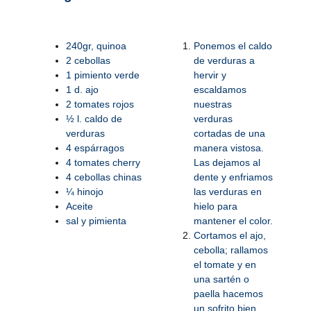
240gr, quinoa
Ponemos el caldo
2 cebollas
de verduras a
1 pimiento verde
hervir y
1 d. ajo
escaldamos
2 tomates rojos
nuestras
½ l. caldo de
verduras
verduras
cortadas de una
4 espárragos
manera vistosa.
4 tomates cherry
Las dejamos al
4 cebollas chinas
dente y enfriamos
¼ hinojo
las verduras en
Aceite
hielo para
sal y pimienta
mantener el color.
Cortamos el ajo,
cebolla; rallamos
el tomate y en
una sartén o
paella hacemos
un sofrito bien