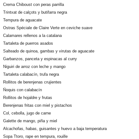
Crema Chiboust con peras parrilla
Trintxat de calçots y butifarra negra
Tempura de aguacate
Ostras Spéciale de Claire Verte en ceviche suave
Calamares rellenos a la catalana
Tartaleta de puerros asados
Salteado de quinoa, gambas y virutas de aguacate
Garbanzos, panceta y espinacas al curry
Niguiri de arroz con leche y mango
Tartaleta calabacín, trufa negra
Rollitos de berenjenas crujientes
Ñoquis con calabacín
Rollitos de hojaldre y frutas
Berenjenas fritas con miel y pistachos
Col, cebolla, jugo de carne
Galette de mango, piña y miel
Alcachofas, habas, guisantes y huevo a baja temperatura
Sopa Ttoro, rape en tempura, rouille