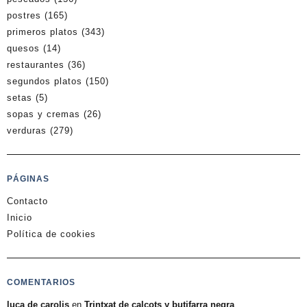
postres
(165)
primeros platos
(343)
quesos
(14)
restaurantes
(36)
segundos platos
(150)
setas
(5)
sopas y cremas
(26)
verduras
(279)
PÁGINAS
Contacto
Inicio
Política de cookies
COMENTARIOS
luca de carolis
en
Trintxat de calçots y butifarra negra