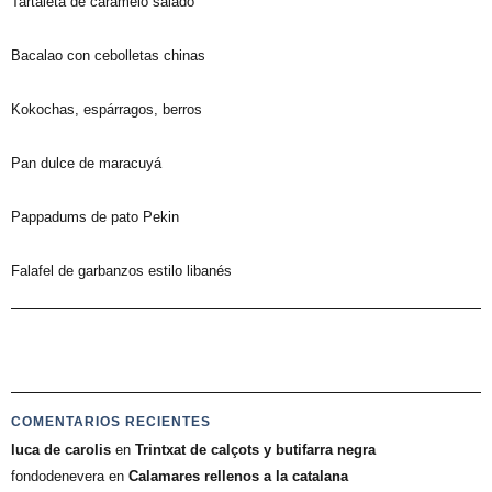
Tartaleta de caramelo salado
Bacalao con cebolletas chinas
Kokochas, espárragos, berros
Pan dulce de maracuyá
Pappadums de pato Pekin
Falafel de garbanzos estilo libanés
COMENTARIOS RECIENTES
luca de carolis
en
Trintxat de calçots y butifarra negra
fondodenevera
en
Calamares rellenos a la catalana