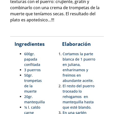
texturas con el puerro: crujiente, gratin y
combinarlo con una crema de trompetas de la
muerte que teníamos secas. El resultado del
plato es apoteósico…!!!
Ingredientes
Elaboración
600gr.
Cortamos la parte
papada
blanca de 1 puerro
confitada
en juliana,
3 puerros
enharinamos y
50gr.
freímos en
trompetas
abundante aceite.
de la
El resto del puerro
muerte
troceado lo
20gr.
rehogamos en
mantequilla
mantequilla hasta
¼ l. caldo
que esté blando.
carne
En una sartén