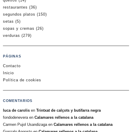
quesos
(14)
restaurantes
(36)
segundos platos
(150)
setas
(5)
sopas y cremas
(26)
verduras
(279)
PÁGINAS
Contacto
Inicio
Política de cookies
COMENTARIOS
luca de carolis
en
Trintxat de calçots y butifarra negra
fondodenevera
en
Calamares rellenos a la catalana
Carmen Pujol Usandizaga
en
Calamares rellenos a la catalana
Gonzalo Angosto
en
Calamares rellenos a la catalana