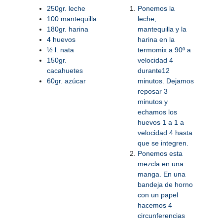
250gr. leche
Ponemos la
100 mantequilla
leche,
180gr. harina
mantequilla y la
4 huevos
harina en la
½ l. nata
termomix a 90º a
150gr.
velocidad 4
cacahuetes
durante12
60gr. azúcar
minutos. Dejamos
reposar 3
minutos y
echamos los
huevos 1 a 1 a
velocidad 4 hasta
que se integren.
Ponemos esta
mezcla en una
manga. En una
bandeja de horno
con un papel
hacemos 4
circunferencias