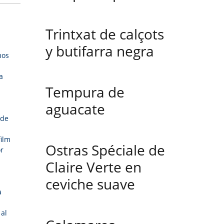
Trintxat de calçots
y butifarra negra
mos
a
Tempura de
aguacate
rde
ilm
Ostras Spéciale de
r
Claire Verte en
ceviche suave
a
 al