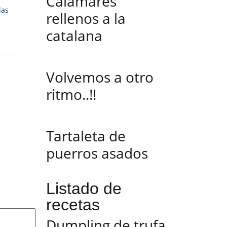
Calamares
las
rellenos a la
catalana
Volvemos a otro
ritmo..!!
Tartaleta de
puerros asados
Listado de
recetas
Dumpling de trufa