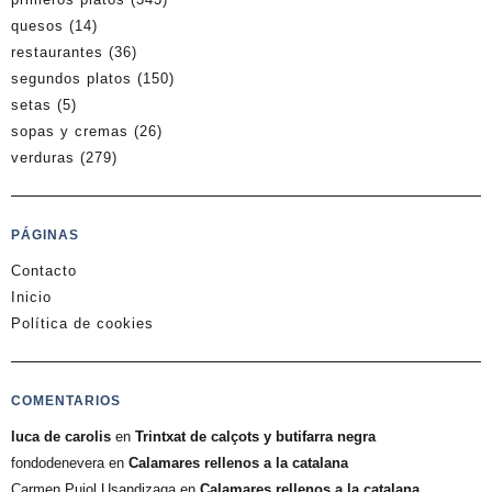
quesos
(14)
restaurantes
(36)
segundos platos
(150)
setas
(5)
sopas y cremas
(26)
verduras
(279)
PÁGINAS
Contacto
Inicio
Política de cookies
COMENTARIOS
luca de carolis
en
Trintxat de calçots y butifarra negra
fondodenevera
en
Calamares rellenos a la catalana
Carmen Pujol Usandizaga
en
Calamares rellenos a la catalana