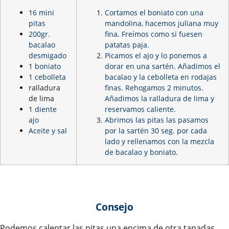
16 mini
Cortamos el boniato con una
pitas
mandolina, hacemos juliana muy
200gr.
fina. Freímos como si fuesen
bacalao
patatas paja.
desmigado
Picamos el ajo y lo ponemos a
1 boniato
dorar en una sartén. Añadimos el
1 cebolleta
bacalao y la cebolleta en rodajas
ralladura
finas. Rehogamos 2 minutos.
de lima
Añadimos la ralladura de lima y
1 diente
reservamos caliente.
ajo
Abrimos las pitas las pasamos
Aceite y sal
por la sartén 30 seg. por cada
lado y rellenamos con la mezcla
de bacalao y boniato.
Consejo
Podemos calentar las pitas una encima de otra tapadas