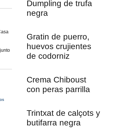
Dumpling de trufa
negra
Casa
Gratin de puerro,
huevos crujientes
junto
de codorniz
Crema Chiboust
con peras parrilla
los
Trintxat de calçots y
butifarra negra