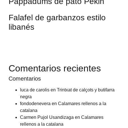
Pappadums de pato Pekin
Falafel de garbanzos estilo
libanés
Comentarios recientes
Comentarios
luca de carolis
en
Trintxat de calçots y butifarra
negra
fondodenevera
en
Calamares rellenos a la
catalana
Carmen Pujol Usandizaga
en
Calamares
rellenos a la catalana