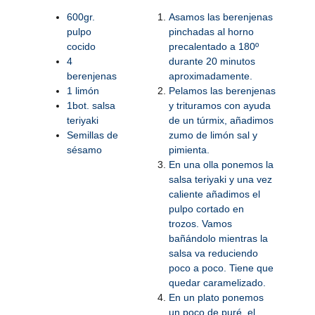
600gr.
Asamos las berenjenas
pulpo
pinchadas al horno
cocido
precalentado a 180º
4
durante 20 minutos
berenjenas
aproximadamente.
1 limón
Pelamos las berenjenas
1bot. salsa
y trituramos con ayuda
teriyaki
de un túrmix, añadimos
Semillas de
zumo de limón sal y
sésamo
pimienta.
En una olla ponemos la
salsa teriyaki y una vez
caliente añadimos el
pulpo cortado en
trozos. Vamos
bañándolo mientras la
salsa va reduciendo
poco a poco. Tiene que
quedar caramelizado.
En un plato ponemos
un poco de puré, el