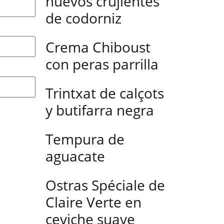
huevos crujientes
de codorniz
Crema Chiboust
con peras parrilla
Trintxat de calçots
y butifarra negra
Tempura de
aguacate
Ostras Spéciale de
Claire Verte en
ceviche suave