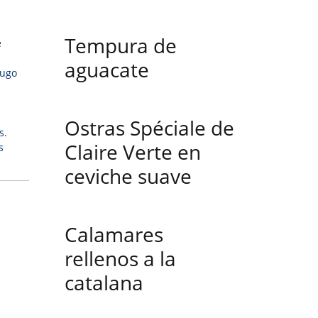
Tempura de
e
aguacate
jugo
Ostras Spéciale de
s.
Claire Verte en
s
ceviche suave
Calamares
rellenos a la
catalana