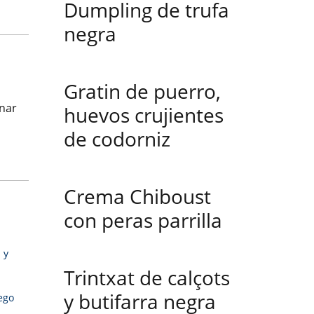
Dumpling de trufa
negra
Gratin de puerro,
enar
huevos crujientes
de codorniz
Crema Chiboust
con peras parrilla
 y
Trintxat de calçots
y butifarra negra
ego