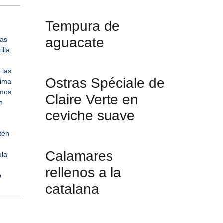
Tempura de
aguacate
das
lla.
 las
Ostras Spéciale de
xima
emos
Claire Verte en
n
ceviche suave
tén
Calamares
ula
rellenos a la
o
catalana