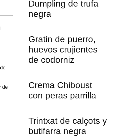
Dumpling de trufa
negra
l
Gratin de puerro,
huevos crujientes
de codorniz
 de
Crema Chiboust
r de
con peras parrilla
Trintxat de calçots y
butifarra negra