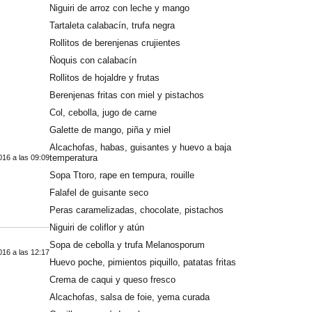
Niguiri de arroz con leche y mango
Tartaleta calabacín, trufa negra
Rollitos de berenjenas crujientes
Ñoquis con calabacín
Rollitos de hojaldre y frutas
Berenjenas fritas con miel y pistachos
Col, cebolla, jugo de carne
Galette de mango, piña y miel
Alcachofas, habas, guisantes y huevo a baja
temperatura
16 a las 09:09
Sopa Ttoro, rape en tempura, rouille
Falafel de guisante seco
Peras caramelizadas, chocolate, pistachos
Niguiri de coliflor y atún
Sopa de cebolla y trufa Melanosporum
16 a las 12:17
Huevo poche, pimientos piquillo, patatas fritas
Crema de caqui y queso fresco
Alcachofas, salsa de foie, yema curada