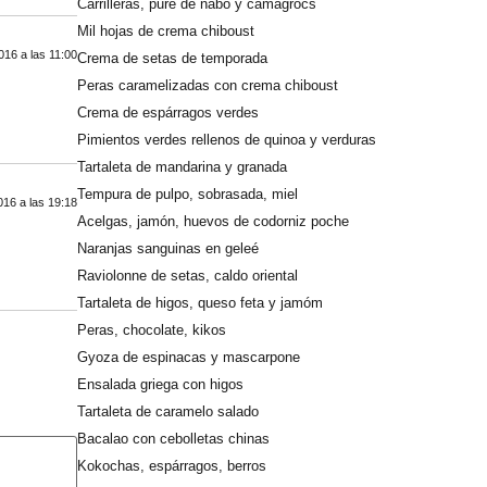
Carrilleras, puré de nabo y camagrocs
Mil hojas de crema chiboust
16 a las 11:00
Crema de setas de temporada
Peras caramelizadas con crema chiboust
Crema de espárragos verdes
Pimientos verdes rellenos de quinoa y verduras
Tartaleta de mandarina y granada
Tempura de pulpo, sobrasada, miel
16 a las 19:18
Acelgas, jamón, huevos de codorniz poche
Naranjas sanguinas en geleé
Raviolonne de setas, caldo oriental
Tartaleta de higos, queso feta y jamóm
Peras, chocolate, kikos
Gyoza de espinacas y mascarpone
Ensalada griega con higos
Tartaleta de caramelo salado
Bacalao con cebolletas chinas
Kokochas, espárragos, berros