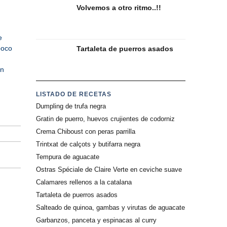
Volvemos a otro ritmo..!!
e
poco
Tartaleta de puerros asados
ón
LISTADO DE RECETAS
Dumpling de trufa negra
Gratin de puerro, huevos crujientes de codorniz
Crema Chiboust con peras parrilla
Trintxat de calçots y butifarra negra
Tempura de aguacate
Ostras Spéciale de Claire Verte en ceviche suave
Calamares rellenos a la catalana
Tartaleta de puerros asados
Salteado de quinoa, gambas y virutas de aguacate
Garbanzos, panceta y espinacas al curry