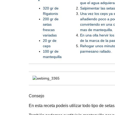
que el agua adquiera 
Salpimentar las setas
320 gr de
Una vez los ceps ya e
Rigatonis
añadiendo poco a poc
200 gr de
convirtiendo en una 
setas
mas de mantequilla.
frescas
En una olla hervir lo
variadas
de la marca de la past
20 gr de
Rehogar unos minutos
ceps
parmesano rallado.
100 gr de
mantequilla
Consejo
En esta receta podeis utilizar todo tipo de setas