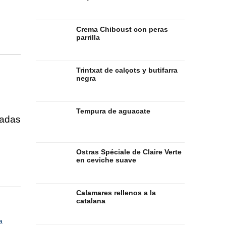
Crema Chiboust con peras
parrilla
Trintxat de calçots y butifarra
negra
Tempura de aguacate
iadas
Ostras Spéciale de Claire Verte
en ceviche suave
Calamares rellenos a la
catalana
a