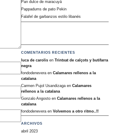
Pan dulce de maracuyá
Pappadums de pato Pekin
Falafel de garbanzos estilo libanés
COMENTARIOS RECIENTES
luca de carolis
en
Trintxat de calçots y butifarra
negra
fondodenevera
en
Calamares rellenos a la
catalana
Carmen Pujol Usandizaga
en
Calamares
rellenos a la catalana
Gonzalo Angosto
en
Calamares rellenos a la
catalana
fondodenevera
en
Volvemos a otro ritmo..!!
ARCHIVOS
abril 2023