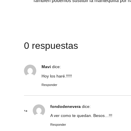
También podemos sustituir la mantequilla por n
0 respuestas
Mavi
dice:
Hoy los haré.!!!!!
Responder
fondodenevera
dice:
A ver como te quedan. Besos…!!!
Responder