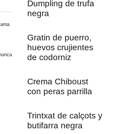
Dumpling de trufa
negra
lama
Gratin de puerro,
huevos crujientes
 nunca
de codorniz
Crema Chiboust
con peras parrilla
Trintxat de calçots y
butifarra negra