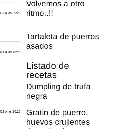
Volvemos a otro
ritmo..!!
17 a las 09:23
Tartaleta de puerros
asados
021 a las 15:45
Listado de
recetas
Dumpling de trufa
negra
Gratin de puerro,
021 a las 10:28
huevos crujientes