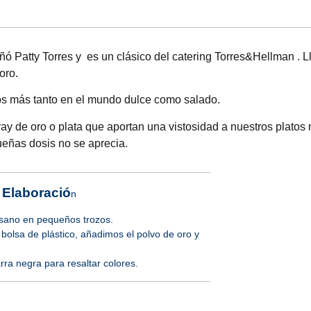
eñó Patty Torres y es un clásico del catering
Torres&Hellman
.
L
oro.
os más tanto en el mundo dulce como salado.
ray de oro o plata que aportan una vistosidad a nuestros platos
ueñas dosis no se aprecia.
Elaboració
n
ano en pequeños trozos.
olsa de plástico, añadimos el polvo de oro y
ra negra para resaltar colores.