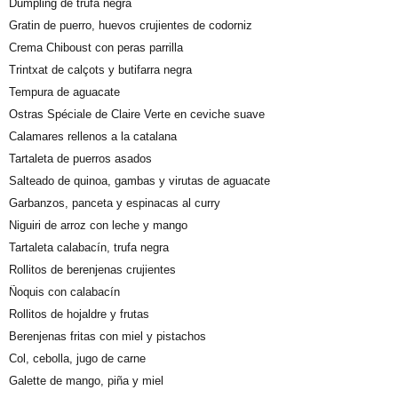
Dumpling de trufa negra
Gratin de puerro, huevos crujientes de codorniz
Crema Chiboust con peras parrilla
Trintxat de calçots y butifarra negra
Tempura de aguacate
Ostras Spéciale de Claire Verte en ceviche suave
Calamares rellenos a la catalana
Tartaleta de puerros asados
Salteado de quinoa, gambas y virutas de aguacate
Garbanzos, panceta y espinacas al curry
Niguiri de arroz con leche y mango
Tartaleta calabacín, trufa negra
Rollitos de berenjenas crujientes
Ñoquis con calabacín
Rollitos de hojaldre y frutas
Berenjenas fritas con miel y pistachos
Col, cebolla, jugo de carne
Galette de mango, piña y miel