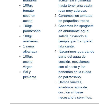
maduros
aceite, sal y pimienta
100gr.
hasta tener una pasta
tomate
rosa muy sabrosa.
seco en
Cortamos los tomates
aceite
en pequeños trozos.
100gr.
Cocemos los spaghetti
parmesano
en abundante agua
100gr.
salada hirviendo el
avellanas
tiempo que marque el
1 rama
fabricante.
albahaca
Escurrimos guardando
100gr.
parte del agua de
aceite
cocción, mezclamos
virgen
con el pesto y los
Sal y
ponemos en la rueda
pimienta
de parmesano.
Damos vueltas,
añadimos agua de
cocción si fuese
necesario y servimos.