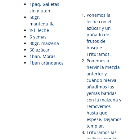
1paq. Galletas
sin gluten
Ponemos la
50gr.
leche con el
mantequilla
azúcar y un
½ l. leche
puñado de
6 yemas
frutos de
30gr. maizena
bosque.
60 azúcar
Trituramos.
1ban. Moras
Ponemos a
1ban arándanos
hervir la mezcla
anterior y
cuando hierva
añadimos las
yemas batidas
con la maizena y
removemos
hasta que
espese. Dejamos
templar.
Trituramos las
galletas con la